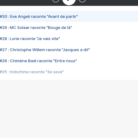
#30 : Eve Angeli raconte "Avant de partir"
#29 : MC Solaar raconte "Bouge de là"
28 : Lorie raconte "Je vais vite"
#27 : Christophe Willem raconte "Jacques a dit"
#26 : Chimène Badi raconte "Entre nous"
#25 : Indochine raconte "3e sexe"
#24 : Zaho raconte "C'est chelou"
#23 : Patrick Bruel raconte "Au café des délices"
#22 : Kyo raconte "Le chemin"
#21 : Nolwenn Leroy raconte "Cassé"
#20 : Patrick Hernandez raconte "Born to be alive"