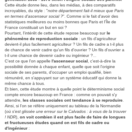
Cette étude donne lieu, dans les médias, à des comparatifs
incroyables, du style : "
notre département fait-il mieux que Paris
en termes d'ascenseur social ?
". Comme si le fait d'avoir des
statistiques meilleures ou moins bonnes que Paris et l'Île de
France constituait un but en soi ?
Pourtant, l'intérêt de cette étude repose beaucoup sur
le
phénomène de reproduction sociale
: un fils d'agriculteur
devient-il plus facilement agriculteur ? Un fils de cadre a t-il plus
de chance de venir cadre qu'un fils d'ouvrier ? Un fils d'ouvrier a
t-il une chance de devenir cadre ou ingénieur ?...
C'est ce que l'on appelle
l'ascenseur social
, c'est-à-dire la
possibilité donnée à chaque enfant, quelle que soit l'origine
sociale de ses parents, d'occuper un emploi qualifié, bien
rémunéré, en s'appuyant sur un système éducatif qui donne la
même chance à tous.
Et bien, cette étude montre à quelle point le déterminisme social
compte encore beaucoup en France : comme on pouvait s'y
attendre,
les classes sociales ont tendance à se reproduire
.
Ainsi, si l'on se réfère uniquement au tableau de la Normandie
(
où s'est glissée une erreur sur le Calvados : à vous de la trouver
! NDR
),
on voit combien il est plus facile de faire de longues
et fructueuses études quand on est fils de cadre ou
d'ingénieur
: