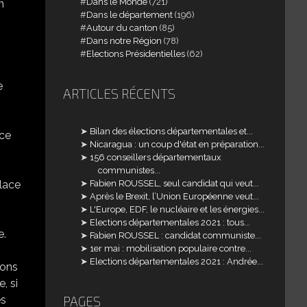
Dans le Monde
(721)
n
Dans le département
(196)
Autour du canton
(85)
Dans notre Région
(78)
Elections Présidentielles
(62)
e
ARTICLES RÉCENTS
Bilan des élections départementales et...
nce
Nicaragua : un coup d'état en préparation...
156 conseillers départementaux
communistes...
Fabien ROUSSEL, seul candidat qui veut...
place
Après le Brexit, l’Union Européenne veut...
L'Europe, EDF, le nucléaire et les énergies...
Elections départementales 2021 : tous...
e.
Fabien ROUSSEL : candidat communiste...
1er mai : mobilisation populaire contre...
Elections départementales 2021 : Andrée...
rons
, si
PAGES
es