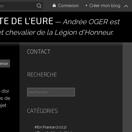
Connexion
+
Créer mon blog
E DE L'EURE
Andrée OGER est
t chevalier de la Légion d'Honneur.
CONTACT
ance
RECHERCHE
 d’or
es de
bjet
CATÉGORIES
En France
(2023)