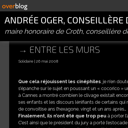
ANDRÉE OGER, CONSEILLÈRE
maire honoraire de Croth, conseillère 
ENTRE LES MURS
Solidaire
26 mai 2008
Que cela réjouissent les cinéphiles
, je n’en dou
s’épanche sur le sujet en poussant un « cocorico » un
à Cannes a montré combien le clivage existait encore 
ses enfants et les discours lénifiants de certains qui 
de convoitise ans l’hexagone, vingt et un ans après…
Finalement, ils n’ont été que trop peu
à porter l
C’est ainsi que le président du jury a porté l’estocad