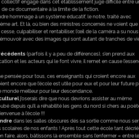
 collectif engagé dans cet établissement jugé difficile entre u
 de ce documentaire à la limite de la fiction.
ndre hommage à un système éducatif, le notre, traité avec
ème art. Et là, où bien des ministres concernés ne voient que
cesse, culpabiliser et rentabiliser, l’œil de la caméra a su nous
ous émouvoir avec des images qui sont autant de tranches de vi
précédents
(parfois il y a peu de différences), s’en prend aux
n et les acteurs qui le font vivre, il remet en cause l’esse
 une pensée pour tous, ces enseignants qui croient encore aux
oient encore que l’école est utile pour eux et pour leur future 
une monde meilleur pour leur descendance.
culturel
j’oserais dire que nous devrions assister au même
bé depuis qu’il a réhabilité les gens du nord si chers au poèt
envenue à l’école !!!
endre
dans les salles obscures dés sa sortie comme nous se
scolaires de nos enfants ! Après tout cette école tant décriée
 faire, alors, bâtissons là ensemble sans l’enfermer « entre l