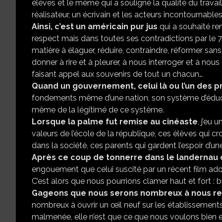
élèves et le même qui a souligné la qualité du travail
réalisateur, un écrivain et les acteurs incontournables
Ainsi, c’est un américain pur jus
qui a souhaité re
respect mais dans toutes ses contradictions par le 7
matière à élaguer, réduire, contraindre, réformer sans 
donner à rire et à pleurer, à nous interroger et à n
faisant appel aux souvenirs de tout un chacun…
Quand un gouvernement, celui là ou l’un des 
fondements même d’une nation, son système d’éducatio
même de la légitimé de ce système.
Lorsque la palme fut remise au cinéaste
, j’eu
valeurs de l’école de la république, ces élèves qui cr
dans la société, ces parents qui gardent l’espoir d’
Après ce coup de tonnerre dans le landernau 
engouement que celui suscité par un récent film adou
C’est alors que nous pourrions clamer haut et fort : bi
Gageons que nous serons nombreux à nous r
nombreux à ouvrir un œil neuf sur les établissements 
malmenée, elle n’est que ce que nous voulons bien en