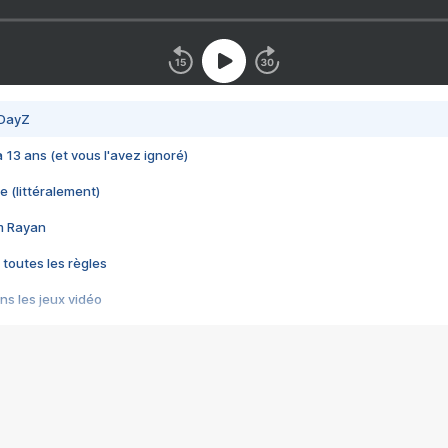
 DayZ
 a 13 ans (et vous l'avez ignoré)
e (littéralement)
im Rayan
 toutes les règles
s les jeux vidéo
us choquant de Rockstar ? - Le scandale BULLY
e plus moche de Steam
du RÊVE tourne au CAUCHEMAR
pendant 8 heures