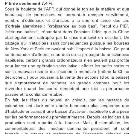
PIB de seulement 7,4 %.
Sous la houlette de l’AFP, qui donne le ton en la matière et que
beaucoup de journalistes se bornent à recopier servilement,
nombre d’éditoriaux et d’articles à la une ont lancé des cris
d’orfraie alarmistes : "croissance au plus bas", "recul du PIB",
"sérieuse baisse", répandant dans l’opinion l’idée que la Chine
était également rattrapée par la crise qui sévit en occident. Un
battage qui n’était pas sans conséquences puisque les bourses
de New York et Paris en avaient subi l’impact à la baisse. On peut
se demander d’ailleurs, si au-delà de la propagande antichinoise
habituelle, certains grands ordonnateurs n’en avaient pas profité
pour lancer une opération spéculative : affoler les petits porteurs
sur la mauvaise santé de l’économie mondiale (même la Chine
décroche…) pour pousser à la vente des actions (d’où la baisse)
que s’empressent de racheter les grands comptes pour les
revendre quand les cours remontent une fois la perturbation
passée et la confiance rétablie.
En fait, les fêtes du nouvel an chinois, par les hasards du
calendrier, ont duré cette année beaucoup plus longtemps que
d’habitude entraînant une baisse d’activité inhabituelle qui a pesé
sur les performances du premier trimestre. Depuis les indices à la
production sont repartis à la hausse. Mais, il n’empêche, les
commentateurs des médias dominants persistent et sont