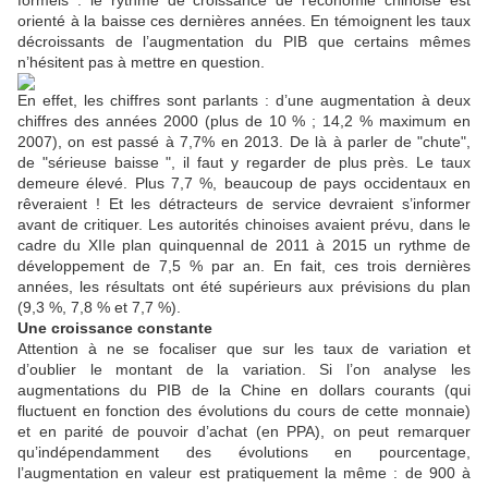
formels : le rythme de croissance de l’économie chinoise est
orienté à la baisse ces dernières années. En témoignent les taux
décroissants de l’augmentation du PIB que certains mêmes
n’hésitent pas à mettre en question.
En effet, les chiffres sont parlants : d’une augmentation à deux
chiffres des années 2000 (plus de 10 % ; 14,2 % maximum en
2007), on est passé à 7,7% en 2013. De là à parler de "chute",
de "sérieuse baisse ", il faut y regarder de plus près. Le taux
demeure élevé. Plus 7,7 %, beaucoup de pays occidentaux en
rêveraient ! Et les détracteurs de service devraient s’informer
avant de critiquer. Les autorités chinoises avaient prévu, dans le
cadre du XIIe plan quinquennal de 2011 à 2015 un rythme de
développement de 7,5 % par an. En fait, ces trois dernières
années, les résultats ont été supérieurs aux prévisions du plan
(9,3 %, 7,8 % et 7,7 %).
Une croissance constante
Attention à ne se focaliser que sur les taux de variation et
d’oublier le montant de la variation. Si l’on analyse les
augmentations du PIB de la Chine en dollars courants (qui
fluctuent en fonction des évolutions du cours de cette monnaie)
et en parité de pouvoir d’achat (en PPA), on peut remarquer
qu’indépendamment des évolutions en pourcentage,
l’augmentation en valeur est pratiquement la même : de 900 à