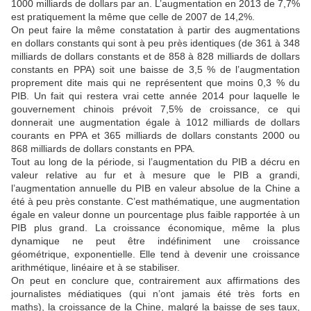
1000 milliards de dollars par an. L’augmentation en 2013 de 7,7%
est pratiquement la même que celle de 2007 de 14,2%.
On peut faire la même constatation à partir des augmentations
en dollars constants qui sont à peu près identiques (de 361 à 348
milliards de dollars constants et de 858 à 828 milliards de dollars
constants en PPA) soit une baisse de 3,5 % de l’augmentation
proprement dite mais qui ne représentent que moins 0,3 % du
PIB. Un fait qui restera vrai cette année 2014 pour laquelle le
gouvernement chinois prévoit 7,5% de croissance, ce qui
donnerait une augmentation égale à 1012 milliards de dollars
courants en PPA et 365 milliards de dollars constants 2000 ou
868 milliards de dollars constants en PPA.
Tout au long de la période, si l’augmentation du PIB a décru en
valeur relative au fur et à mesure que le PIB a grandi,
l’augmentation annuelle du PIB en valeur absolue de la Chine a
été à peu près constante. C’est mathématique, une augmentation
égale en valeur donne un pourcentage plus faible rapportée à un
PIB plus grand. La croissance économique, même la plus
dynamique ne peut être indéfiniment une croissance
géométrique, exponentielle. Elle tend à devenir une croissance
arithmétique, linéaire et à se stabiliser.
On peut en conclure que, contrairement aux affirmations des
journalistes médiatiques (qui n’ont jamais été très forts en
maths), la croissance de la Chine, malgré la baisse de ses taux,