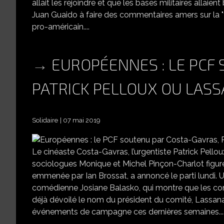
allait les rejoindre et que les bases militaires allaie
Juan Guaido à faire des commentaires amers sur la "t
pro-américain....
EUROPÉENNES : LE PCF
PATRICK PELLOUX OU LASS
Solidaire
07 mai 2019
EUROPÉENNES : LE PCF SOUTE
Le cinéaste Costa-Gavras, l’urgentiste Patrick Pellou
sociologues Monique et Michel Pinçon-Charlot figure
emmenée par Ian Brossat, a annoncé le parti lundi. Un
comédienne Josiane Balasko, qui montre que les com
déjà dévoilé le nom du président du comité, Lassana 
événements de campagne ces dernières semaines...