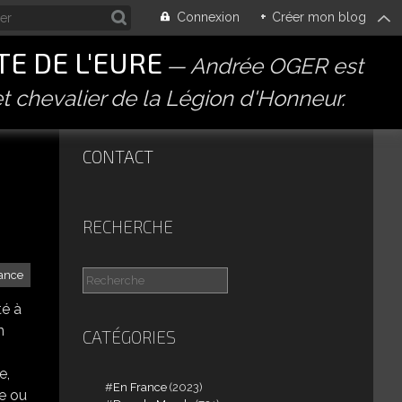
Connexion
+
Créer mon blog
E DE L'EURE
Andrée OGER est
t chevalier de la Légion d'Honneur.
CONTACT
RECHERCHE
ance
té à
n
CATÉGORIES
e,
En France
(2023)
te ou