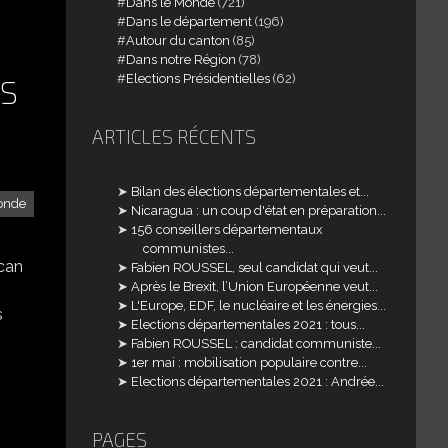
Dans le Monde
(721)
Dans le département
(196)
Autour du canton
(85)
Dans notre Région
(78)
Elections Présidentielles
(62)
IS
ARTICLES RÉCENTS
Bilan des élections départementales et...
onde
Nicaragua : un coup d'état en préparation...
156 conseillers départementaux
communistes...
can
Fabien ROUSSEL, seul candidat qui veut...
Après le Brexit, l’Union Européenne veut...
L'Europe, EDF, le nucléaire et les énergies...
s
Elections départementales 2021 : tous...
Fabien ROUSSEL : candidat communiste...
1er mai : mobilisation populaire contre...
Elections départementales 2021 : Andrée...
PAGES