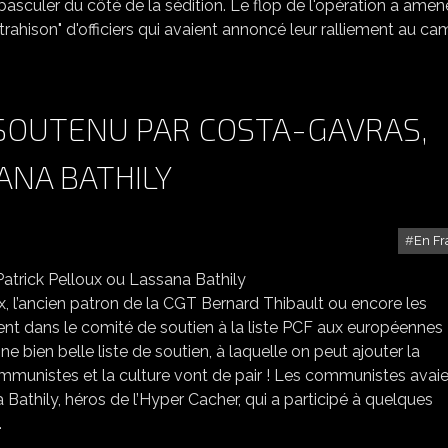
nt basculer du côté de la sédition. Le flop de l'opération a amen
rahison" d'officiers qui avaient annoncé leur ralliement au c
 SOUTENU PAR COSTA-GAVRAS,
ANA BATHILY
En Fr
NU PAR COSTA-GAVRAS, PATRICK PELLOUX OU LASSANA BATHILY
x, l’ancien patron de la CGT Bernard Thibault ou encore les
nt dans le comité de soutien à la liste PCF aux européennes
e bien belle liste de soutien, à laquelle on peut ajouter la
munistes et la culture vont de pair ! Les communistes avai
Bathily, héros de l’Hyper Cacher, qui a participé à quelques
.